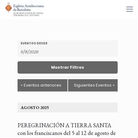
Navegación
Búsqueda
EVENTOS DESDE
de
de
búsqueda
Eventos
y
vistas
Mostrar Filtros
de
Eventos
«
Eventos anteriores
Siguientes Eventos
»
AGOSTO 2025
PEREGRINACIÓN A TIERRA SANTA
con los franciscanos del 5 al 12 de agosto de