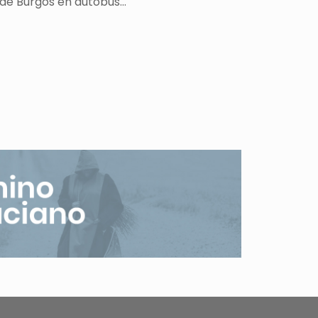
esde Burgos en autobús…