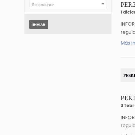
PERE
Seleccionar
1 dici
INFOR
regul
Más i
FEBR
PERE
3 feb
INFOR
regula