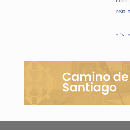
Salida
Más i
«
Even