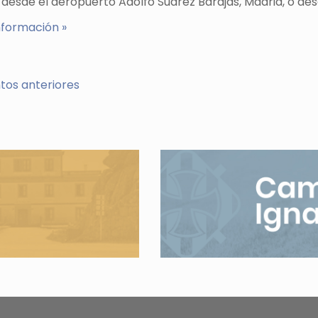
 desde el aeropuerto Adolfo Suarez Barajas, Madrid, o d
nformación »
tos anteriores