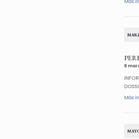
Más i
MARZ
PERE
6 mar
INFOR
DOSSI
Más i
MAYO