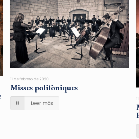
11 de febrero de 2020
Misses polifòniques
e
1
Leer más