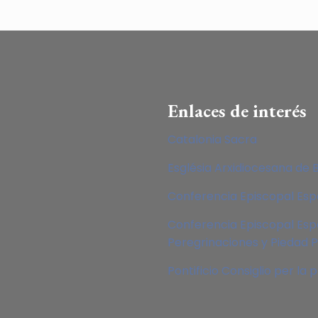
Enlaces de interés
Catalonia Sacra
Església Arxidiocesana de 
Conferencia Episcopal Es
Conferencia Episcopal Esp
Peregrinaciones y Piedad 
Pontificio Consiglio per la