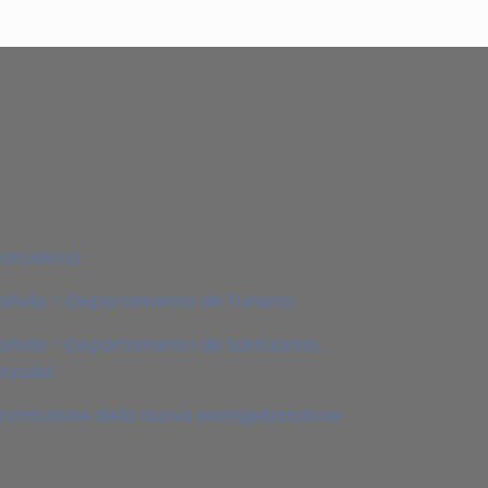
Barcelona
pañola – Departamento de Turismo
añola – Departamento de Santuarios,
Popular
 promozione della nuova evangelizzazione