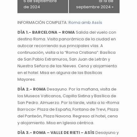
6 de septiembre
al 19 de
de 2024
septiembre 2024
»
INFORMACIÓN COMPLETA:
Roma amb Assís
DÍA 1.- BARCELONA – ROMA
Salida del vuelo con
destino Roma. Visita panorámica de la ciudad en
autocar recorriendo sus principales vías. A
continuación, visita a la “Roma Cristiana”: Basílica
de San Pablo Extramuros, San Juan de Letrán y
Nuestra Señora de las Nieves. Cena y alojamiento
en el hotel. Misa en alguna de las Basílicas
Mayores.
DÍA 2.- ROMA
Desayuno. Por la mañana, visita de
los Museos Vaticanos, Capilla Sixtina y Basílica de
San Pedro. Almuerzo. Por la tarde, visita a la «Roma
Barroca»: Plaza de España, Fontana de Trevi, Plaza
del Panteón, Plaza Navona. Regreso al hotel, cena
y alojamiento. Misa en Iglesia céntrica.
DÍA 3.- ROMA – VALLE DE RIETI – ASÍS
Desayuno y