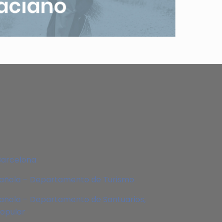
Barcelona
pañola – Departamento de Turismo
añola – Departamento de Santuarios,
Popular