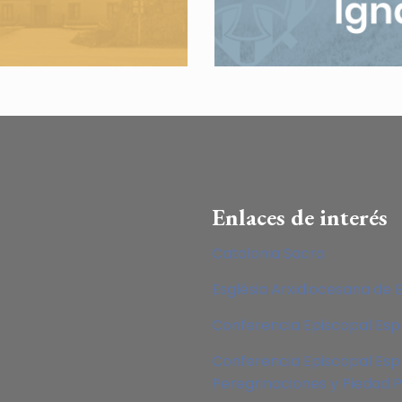
Enlaces de interés
Catalonia Sacra
Església Arxidiocesana de 
Conferencia Episcopal Es
Conferencia Episcopal Esp
Peregrinaciones y Piedad 