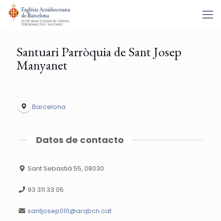
Santuari Parròquia de Sant Josep
Manyanet
Barcelona
Datos de contacto
Sant Sebastià 55, 08030
93 311 33 05
santjosep010@arqbcn.cat