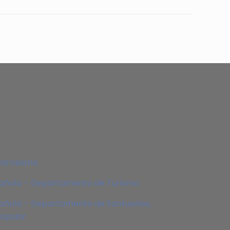
Barcelona
pañola – Departamento de Turismo
añola – Departamento de Santuarios,
Popular