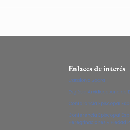
Enlaces de interés
Catalonia Sacra
Església Arxidiocesana de 
Conferencia Episcopal Es
Conferencia Episcopal Esp
Peregrinaciones y Piedad 