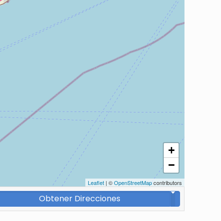
+
−
Leaflet
| ©
OpenStreetMap
contributors
Obtener Direcciones