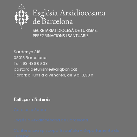
Sardenya 318
08013 Barcelona
Telf. 93 436 69 33
pastoraldeturisme@arqbcn.cat
Horari: dilluns a divendres, de 9 a 13,30 h
Enllaços d’interés
Catalonia Sacra
Església Arxidiocesana de Barcelona
Conferencia Episcopal Española – Departamento de
Turismo