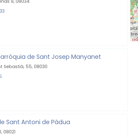
enas 9, 08034
 33
Parròquia de Sant Josep Manyanet
t Sebastià, 55, 08030
5
de Sant Antoni de Pàdua
, 08021