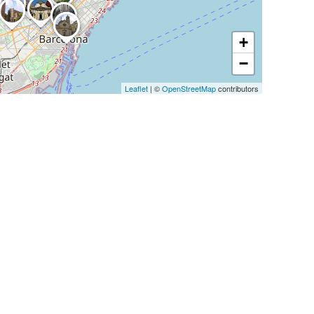
+
−
Leaflet
| ©
OpenStreetMap
contributors