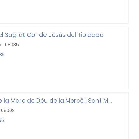
del Sagrat Cor de Jesús del Tibidabo
bo, 08035
 86
e la Mare de Déu de la Mercè i Sant M...
1, 08002
56