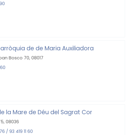
 90
Parròquia de de Maria Auxiliadora
Joan Bosco 70, 08017
 60
de la Mare de Déu del Sagrat Cor
75, 08036
76 / 93 419 11 60