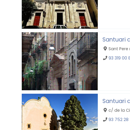
Santuari 
Sant Pere 
93 319 00 
Santuari 
c/ de la C
93 752 28