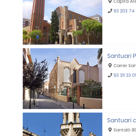
Capità Ar
93 203 74
Santuari 
Carrer San
93 311 33 0
Santuari 
Santaló 80