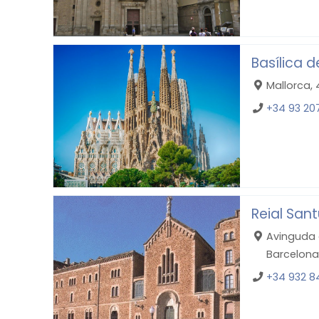
Basílica 
Mallorca, 
+34 93 207
Reial San
Avinguda 
Barcelona
+34 932 8