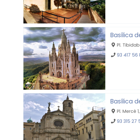
Basílica 
Pl. Tibida
93 417 56
Basílica d
Pl. Mercè 
93 315 27 