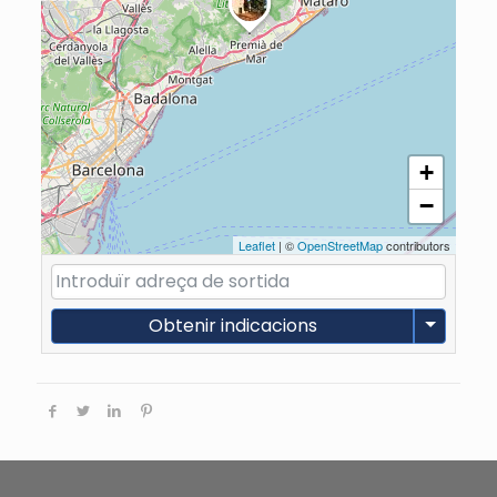
+
−
Leaflet
| ©
OpenStreetMap
contributors
Obtenir indicacions