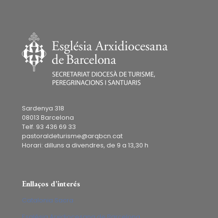
Sardenya 318
08013 Barcelona
Telf. 93 436 69 33
pastoraldeturisme@arqbcn.cat
Horari: dilluns a divendres, de 9 a 13,30 h
Enllaços d’interés
Catalonia Sacra
Església Arxidiocesana de Barcelona