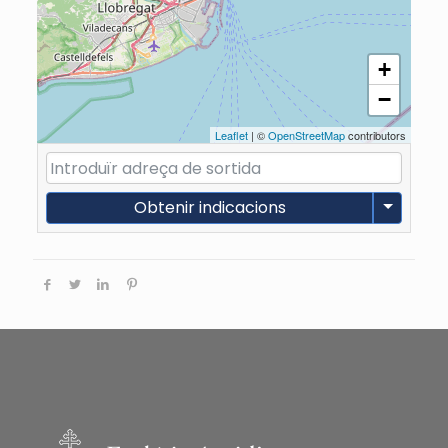
+
−
Leaflet
| ©
OpenStreetMap
contributors
Obtenir indicacions