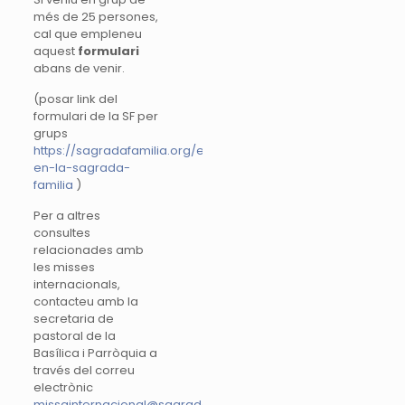
més de 25 persones,
cal que empleneu
aquest
formulari
abans de venir.
(posar link del
formulari de la SF per
grups
https://sagradafamilia.org/es/rezar-
en-la-sagrada-
familia
)
Per a altres
consultes
relacionades amb
les misses
internacionals,
contacteu amb la
secretaria de
pastoral de la
Basílica i Parròquia a
través del correu
electrònic
missainternacional@sagradafamilia.org
.