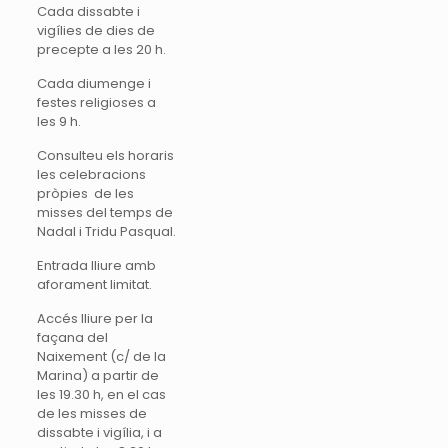
Cada dissabte i
vigílies de dies de
precepte a les 20 h.
Cada diumenge i
festes religioses a
les 9 h.
Consulteu els horaris
les celebracions
pròpies de les
misses del temps de
Nadal i Tridu Pasqual.
Entrada lliure amb
aforament limitat.
Accés lliure per la
façana del
Naixement (c/ de la
Marina) a partir de
les 19.30 h, en el cas
de les misses de
dissabte i vigília, i a