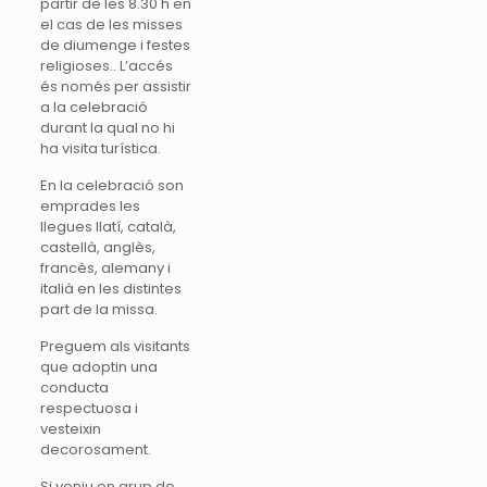
partir de les 8.30 h en
el cas de les misses
de diumenge i festes
religioses.. L’accés
és només per assistir
a la celebració
durant la qual no hi
ha visita turística.
En la celebració son
emprades les
llegues llatí, català,
castellà, anglès,
francès, alemany i
italià en les distintes
part de la missa.
Preguem als visitants
que adoptin una
conducta
respectuosa i
vesteixin
decorosament.
Si veniu en grup de