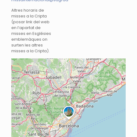
Altres horaris de
misses a la Cripta
(posar link del web
en l’apartat de
misses en Esglésies
emblemàques on
surten les altres
misses a la Cripta).