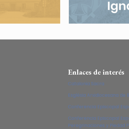
Enlaces de interés
Catalonia Sacra
Església Arxidiocesana de 
Conferencia Episcopal Es
Conferencia Episcopal Esp
Peregrinaciones y Piedad 