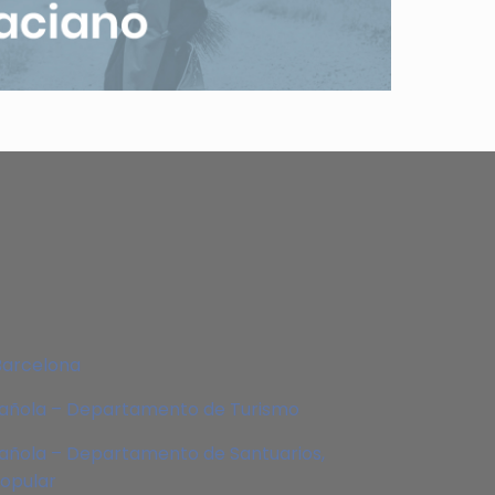
Barcelona
pañola – Departamento de Turismo
añola – Departamento de Santuarios,
Popular