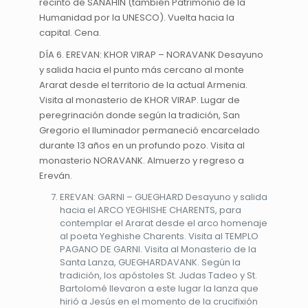
recinto de SANAHIN (también Patrimonio de la
Humanidad por la UNESCO). Vuelta hacia la
capital. Cena.
DÍA 6. EREVAN: KHOR VIRAP – NORAVANK Desayuno
y salida hacia el punto más cercano al monte
Ararat desde el territorio de la actual Armenia.
Visita al monasterio de KHOR VIRAP. Lugar de
peregrinación donde según la tradición, San
Gregorio el Iluminador permaneció encarcelado
durante 13 años en un profundo pozo. Visita al
monasterio NORAVANK. Almuerzo y regreso a
Ereván.
EREVAN: GARNI – GUEGHARD Desayuno y salida
hacia el ARCO YEGHISHE CHARENTS, para
contemplar el Ararat desde el arco homenaje
al poeta Yeghishe Charents. Visita al TEMPLO
PAGANO DE GARNI. Visita al Monasterio de la
Santa Lanza, GUEGHARDAVANK. Según la
tradición, los apóstoles St. Judas Tadeo y St.
Bartolomé llevaron a este lugar la lanza que
hirió a Jesús en el momento de la crucifixión