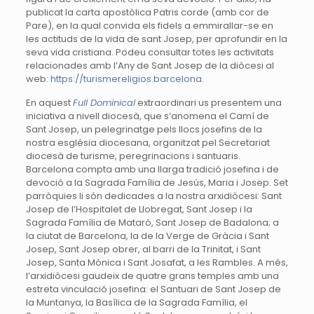
publicat la carta apostòlica Patris corde (amb cor de
Pare), en la qual convida els fidels a emmirallar-se en
les actituds de la vida de sant Josep, per aprofundir en la
seva vida cristiana. Podeu consultar totes les activitats
relacionades amb l’Any de Sant Josep de la diòcesi al
web:
https://turismereligios.barcelona
.
En aquest
Full Dominical
extraordinari us presentem una
iniciativa a nivell diocesà, que s’anomena el Camí de
Sant Josep, un pelegrinatge pels llocs josefins de la
nostra església diocesana, organitzat pel Secretariat
diocesà de turisme, peregrinacions i santuaris.
Barcelona compta amb una llarga tradició josefina i de
devoció a la Sagrada Família de Jesús, Maria i Josep. Set
parròquies li són dedicades a la nostra arxidiòcesi: Sant
Josep de l’Hospitalet de Llobregat, Sant Josep i la
Sagrada Família de Mataró, Sant Josep de Badalona; a
la ciutat de Barcelona, la de la Verge de Gràcia i Sant
Josep, Sant Josep obrer, al barri de la Trinitat, i Sant
Josep, Santa Mònica i Sant Josafat, a les Rambles. A més,
l’arxidiòcesi gaudeix de quatre grans temples amb una
estreta vinculació josefina: el Santuari de Sant Josep de
la Muntanya, la Basílica de la Sagrada Família, el