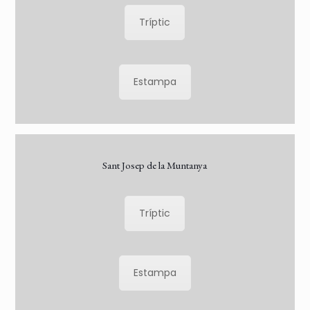
Tríptic
Estampa
Sant Josep de la Muntanya
Tríptic
Estampa