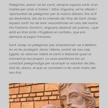
Pelegrinar, posar-se en camí, sempre suposa sortir d’un
mateix per anar a trobar l ’Altre. Enguany, se’ns ofereix l
’oportunitat de pelegrinar per la nostra diòcesi, fins al 8
de desembre, dia de la cloenda de l’Any de Sant Josep.
Aquest sortir ha de tenir ressonàncies en clau del nostre
Pla Pastoral «Sortim!», enguany dedicat als pobres, i que
està en línia amb «l’Església en sortida», que ens
demana el papa Francesc.
Sant Josep va pelegrinar per empadronar-se a Betlem;
ho va fer protegint Jesús i Maria, sortint de nou cap
Egipte; va retornar refent el camí a Natzaret quan el
moment ja fou propici. La seva existència fou un
constant pelegrinatge per acomplir la voluntat de Déu.
Això és, doncs, el que us convidem a fer amb motiu del
seu Any.