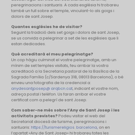
peregrinacions i santuaris. A cada església hi trobareu
també un full sobre el temple, vinculant-lo als goigs i
dolors de sant Josep.
Quantes esglésies he de visitar?
Seguint la tradició dels set goigs i dolors de sant Josep,
se us convida a pelegrinar a set de les esglésies que li
estan dedicades.
Què acreditarà el meu pelegrinatge?
Un cop hàgiu culminat el vostre pelegrinatge, amb un
mínim de set temples visitats, feu arribar la vostra
acreditació a la Secretaria pastoral de la Basílica de la
Sagrada Família (c/Sardenya 318, 08013 Barcelona), o bé
envieu una fotografia de la credencial a:
anydesantjposep@ arqbcn.cat
, indicant el vostre nom,
adreça postal i telèfon. Us faran arribar el vostre
certificat com a pelegrí de sant Josep.
Com saber-ne més sobre l’Any de Sant Josep i les
activitats previstes?
Podeu visitar el web del
Secretariat diocesà de turisme, peregrinacions i
santuaris:
https://turismereligios. barcelona
, on en
l’apartat «Any de Sant Josep» hi trobareu totes les