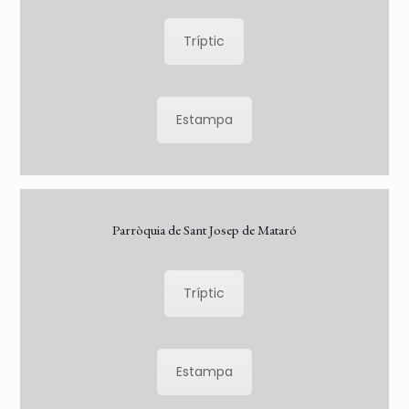
Tríptic
Estampa
Parròquia de Sant Josep de Mataró
Tríptic
Estampa