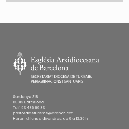
Sardenya 318
08013 Barcelona
Telf. 93 436 69 33
pastoraldeturisme@arqbcn.cat
Horari: dilluns a divendres, de 9 a 13,30 h