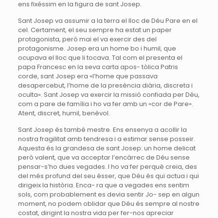
ens fixéssim en la figura de sant Josep.
Sant Josep va assumir a la terra el lloc de Déu Pare en el
cel. Certament, el seu sempre ha estat un paper
protagonista, però mai el va exercir des del
protagonisme. Josep era un home bo i humil, que
ocupava el lloc que li tocava. Tal com el presenta el
papa Francesc en la seva carta apos- tòlica Patris
corde, sant Josep era «l’home que passava
desapercebut, l’home de la presència diària, discreta i
oculta». Sant Josep va exercir la missió confiada per Déu,
com a pare de família i ho va fer amb un «cor de Pare».
Atent, discret, humil, benèvol.
Sant Josep és també mestre. Ens ensenya a acollir la
nostra fragilitat amb tendresa i a estimar sense posseir.
Aquesta és la grandesa de sant Josep: un home delicat
però valent, que va acceptar l’encàrrec de Déu sense
pensar-s’ho dues vegades. I ho va fer perquè creia, des
del més profund del seu ésser, que Déu és qui actua i qui
dirigeix la història. Enca- ra que a vegades ens sentim
sols, com probablement es devia sentir Jo- sep en algun
moment, no podem oblidar que Déu és sempre al nostre
costat, dirigint la nostra vida per fer-nos apreciar