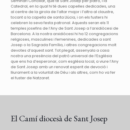
Seminari Conciliar, que té Sant Josep per patró, i la
Catedral, en la qual hi té dues capelles dedicades, una
al centre de la girola de l’altar major i l’altra al claustre,
tocant a la capella de santa Llúcia, i on els fusters hi
celebren la seva festa patronal. Aquests seran els 11
temples josefins de l’Any de Sant Josep a l’arxidiòcesi de
Barcelona. A la nostra arxidiòcesi hi ha 12 congregacions
religioses, masculines i femenines, dedicades a sant
Josep o la Sagrada Família, i altres congregacions molt
devotes d’aquest sant. Tot plegat, assenyala a casa
nostra una presència del patró universal de l’Església
que ens ha d’esperonar, com església local, a viure l’Any
de Sant Josep amb un renovat esperit de devoció i
lliurament a la voluntat de Déu i als altres, com ho va fer
el fuster de Natzaret.
El Camí diocesà de Sant Josep