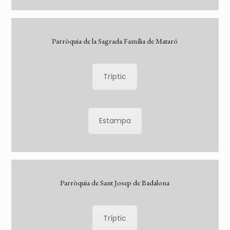
Parròquia de la Sagrada Família de Mataró
Tríptic
Estampa
Parròquia de Sant Josep de Badalona
Tríptic