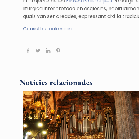
El projecte de les
Misses Polifòniques
va sorgir 
litúrgica interpretada en esglésies, habitualmen
quals van ser creades, expressant així la tradició
Consulteu calendari
Noticies relacionades