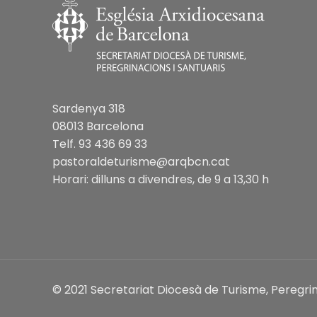
Sardenya 318
08013 Barcelona
Telf. 93 436 69 33
pastoraldeturisme@arqbcn.cat
Horari: dilluns a divendres, de 9 a 13,30 h
© 2021 Secretariat Diocesà de Turisme, Peregrin