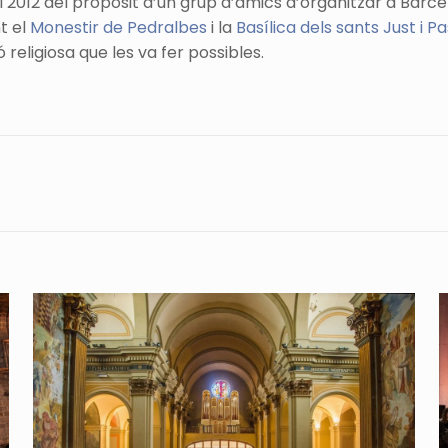
el 2012 del propòsit d’un grup d’amics d’organitzar a Ba
t el
Monestir de Pedralbes
i la
Basílica dels sants Just i P
 religiosa que les va fer possibles.