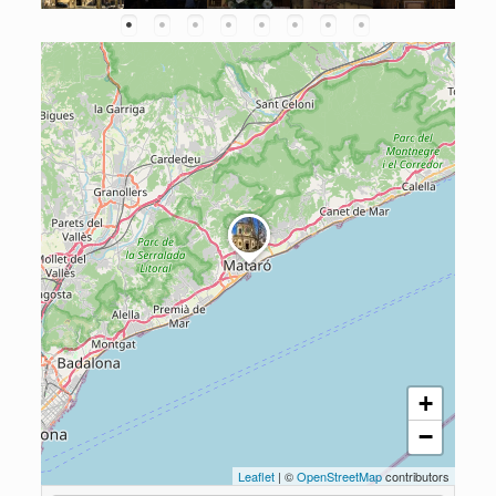
+
−
Leaflet
| ©
OpenStreetMap
contributors