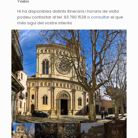
Visites
Hi ha disponibles distints itineraris i horaris de visita
podeu contactar al tel. 93 790 1528 o
consultar
el que
més sigui del vostre interès