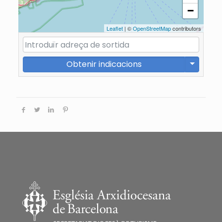
−
Leaflet
| ©
OpenStreetMap
contributors
Obtenir indicacions