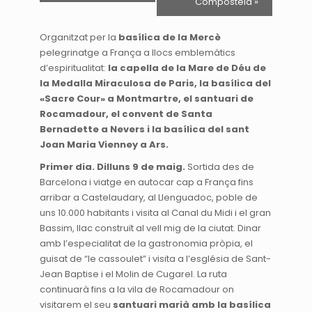
Compostela
»
Organitzat per la
basílica de la Mercè
pelegrinatge a França a llocs emblemàtics
d’espiritualitat:
la capella de la Mare de Déu de
la Medalla Miraculosa de Paris, la basílica del
«Sacre Cour
» a Montmartre, el santuari de
Rocamadour, el convent de Santa
Bernadette a Nevers i la basílica del sant
Joan Maria Vienney a Ars.
Primer dia. Dilluns 9 de maig.
Sortida des de
Barcelona i viatge en autocar cap a França fins
arribar a Castelaudary, al Llenguadoc, poble de
uns 10.000 habitants i visita al Canal du Midi i el gran
Bassim, llac construït al vell mig de la ciutat. Dinar
amb l’especialitat de la gastronomia pròpia, el
guisat de “le cassoulet” i visita a l’església de Sant-
Jean Baptise i el Molin de Cugarel. La ruta
continuarà fins a la vila de Rocamadour on
visitarem el seu
santuari marià amb la basílica