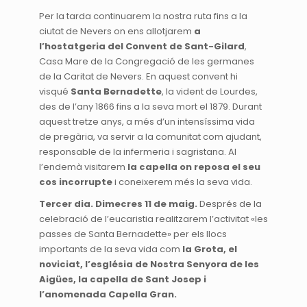
Per la tarda continuarem la nostra ruta fins a la
ciutat de Nevers on ens allotjarem
a
l’hostatgeria del Convent de Sant-Gilard
,
Casa Mare de la Congregació de les germanes
de la Caritat de Nevers. En aquest convent hi
visqué
Santa Bernadette
, la vident de Lourdes,
des de l’any 1866 fins a la seva mort el 1879. Durant
aquest tretze anys, a més d’un intensíssima vida
de pregària, va servir a la comunitat com ajudant,
responsable de la infermeria i sagristana. Al
l’endemà visitarem
la capella on reposa el seu
cos incorrupte
i coneixerem més la seva vida.
Tercer dia. Dimecres 11 de maig.
Després de la
celebració de l’eucaristia realitzarem l’activitat «les
passes de Santa Bernadette» per els llocs
importants de la seva vida com
la Grota, el
noviciat, l’església de Nostra Senyora de les
Aigües, la capella de Sant Josep i
l’anomenada Capella Gran.