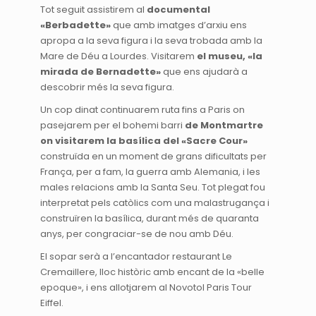
Tot seguit assistirem al
documental
«Berbadette
»
que amb imatges d’arxiu ens
apropa a la seva figura i la seva trobada amb la
Mare de Déu a Lourdes. Visitarem
el museu,
«la
mirada de Bernadette
»
que ens ajudarà a
descobrir més la seva figura.
Un cop dinat continuarem ruta fins a Paris on
pasejarem per el bohemi barri
de Montmartre
on visitarem la basílica del
«Sacre Cour
»
construïda en un moment de grans dificultats per
França, per a fam, la guerra amb Alemania, i les
males relacions amb la Santa Seu. Tot plegat fou
interpretat pels catòlics com una malastrugança i
construïren la basílica, durant més de quaranta
anys, per congraciar-se de nou amb Déu.
El sopar serà a l’encantador restaurant Le
Cremaillere, lloc històric amb encant de la «belle
epoque», i ens allotjarem al Novotol Paris Tour
Eiffel.