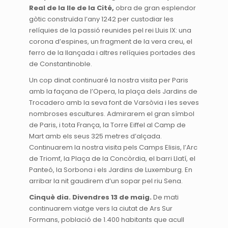
Real de la Ile de la Cité,
obra de gran esplendor
gòtic construïda l’any 1242 per custodiar les
relíquies de la passió reunides pel rei Lluis IX: una
corona d’espines, un fragment de la vera creu, el
ferro de la llançada i altres relíquies portades des
de Constantinoble.
Un cop dinat continuaré la nostra visita per Paris
amb la façana de l’Opera, la plaça dels Jardins de
Trocadero amb la seva font de Varsòvia i les seves
nombroses escultures. Admirarem el gran símbol
de Paris, i tota França, la Torre Eiffel al Camp de
Mart amb els seus 325 metres d’alçada.
Continuarem la nostra visita pels Camps Elisis, l’Arc
de Triomf, la Plaça de la Concòrdia, el barri Llatí, el
Panteó, la Sorbona i els Jardins de Luxemburg. En
arribar la nit gaudirem d’un sopar pel riu Sena.
Cinquè dia. Divendres 13 de maig.
De mati
continuarem viatge vers la ciutat de Ars Sur
Formans, població de 1.400 habitants que acull