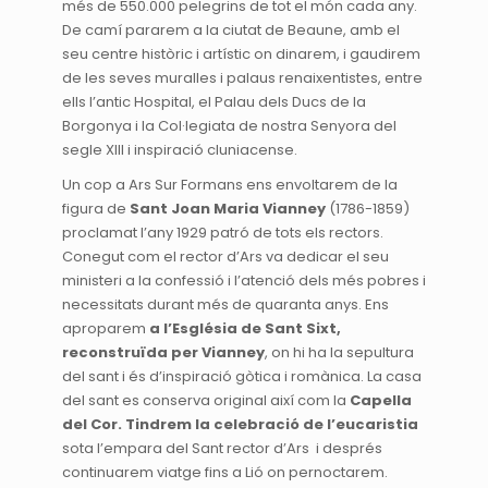
més de 550.000 pelegrins de tot el món cada any.
De camí pararem a la ciutat de Beaune, amb el
seu centre històric i artístic on dinarem, i gaudirem
de les seves muralles i palaus renaixentistes, entre
ells l’antic Hospital, el Palau dels Ducs de la
Borgonya i la Col·legiata de nostra Senyora del
segle XIII i inspiració cluniacense.
Un cop a Ars Sur Formans ens envoltarem de la
figura de
Sant Joan Maria Vianney
(1786-1859)
proclamat l’any 1929 patró de tots els rectors.
Conegut com el rector d’Ars va dedicar el seu
ministeri a la confessió i l’atenció dels més pobres i
necessitats durant més de quaranta anys. Ens
aproparem
a l’Església de Sant Sixt,
reconstruïda per Vianney
, on hi ha la sepultura
del sant i és d’inspiració gòtica i romànica. La casa
del sant es conserva original així com la
Capella
del Cor. Tindrem la celebració de l’eucaristia
sota l’empara del Sant rector d’Ars i després
continuarem viatge fins a Lió on pernoctarem.