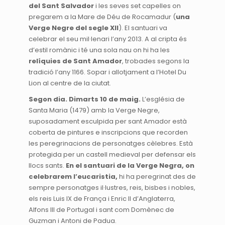
del Sant Salvador
i les seves set capelles on
pregarem a la Mare de Déu de Rocamadur (
una
Verge Negre del segle XII
). El santuari va
celebrar el seu mil·lenari l’any 2013. A al cripta és
d’estil romànic i té una sola nau on hi ha les
relíquies de Sant Amador
, trobades segons la
tradició l’any 1166. Sopar i allotjament a l’Hotel Du
Lion al centre de la ciutat.
Segon dia. Dimarts 10 de maig.
L’església de
Santa Maria (1479) amb la Verge Negre,
suposadament esculpida per sant Amador està
coberta de pintures e inscripcions que recorden
les peregrinacions de personatges cèlebres. Està
protegida per un castell medieval per defensar els
llocs sants.
En el santuari de la Verge Negra, on
celebrarem l’eucaristia,
hi ha peregrinat des de
sempre personatges il·lustres, reis, bisbes i nobles,
els reis Luis IX de França i Enric II d’Anglaterra,
Alfons III de Portugal i sant com Domènec de
Guzman i Antoni de Padua.