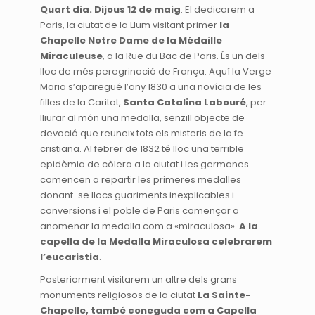
Quart dia. Dijous 12 de maig
. El dedicarem a
Paris, la ciutat de la Llum visitant primer
la
Chapelle Notre Dame de la Médaille
Miraculeuse
, a la Rue du Bac de Paris. És un dels
lloc de més peregrinació de França. Aquí la Verge
Maria s’aparegué l’any 1830 a una novícia de les
filles de la Caritat,
Santa Catalina Labouré
, per
lliurar al món una medalla, senzill objecte de
devoció que reuneix tots els misteris de la fe
cristiana. Al febrer de 1832 té lloc una terrible
epidèmia de còlera a la ciutat i les germanes
comencen a repartir les primeres medalles
donant-se llocs guariments inexplicables i
conversions i el poble de Paris començar a
anomenar la medalla com a «miraculosa».
A la
capella de la Medalla Miraculosa celebrarem
l’eucaristia
.
Posteriorment visitarem un altre dels grans
monuments religiosos de la ciutat
La Sainte-
Chapelle, també coneguda com a Capella