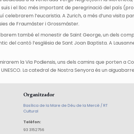
 suïs i el lloc més important de peregrinació del país (pr
celebrarem l’eucaristia. A Zurich, a més d’una visita pan
sies de Fraumáster i Grossmáster.
 trobarem també el monestir de Saint George, un dels co
s antic del cantó l’església de Sant Joan Baptista. A Lausa
dmirarem la Via Podiensis, uns dels camins que porten a Co
UNESCO. La catedral de Nostra Senyora és un aiguabarreig d
Organitzador
Basílica de la Mare de Déu de la Mercè / RT
Cultural
Telèfon:
93 3152756