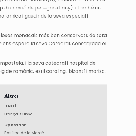
op d’un milió de peregrins l’any) i també un
oràmica i gaudir de la seva especial i
mplexes monacals més ben conservats de tota
nne ens espera la seva Catedral, consagrada el
mpostela, i la seva catedral i hospital de
e romànic, estil carolingi, bizantí i morisc.
Altres
Destí
França-Suïssa
Operador
Basílica de la Mercè