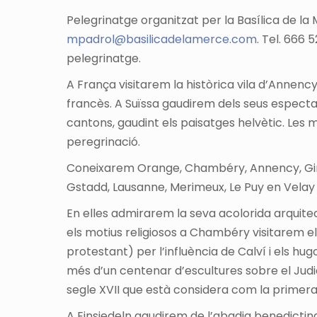
Pelegrinatge organitzat per la Basílica de la 
mpadrol@basilicadelamerce.com
. Tel. 666 
pelegrinatge.
A França visitarem la històrica vila d’Annenc
francès. A Suïssa gaudirem dels seus espectacu
cantons, gaudint els paisatges helvètic. Les me
peregrinació.
Coneixarem Orange, Chambéry, Annency, Ginebra
Gstadd, Lausanne, Merimeux, Le Puy en Velay i
En elles admirarem la seva acolorida arquitect
els motius religiosos a Chambéry visitarem e
protestant) per l’influència de Calví i els h
més d’un centenar d’escultures sobre el Judic
segle XVII que està considera com la primera 
A Einsiedeln gaudirem de l’abadia benedicti