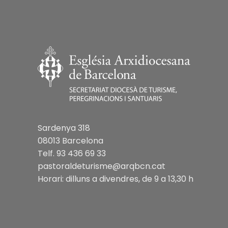
Sardenya 318
08013 Barcelona
Telf. 93 436 69 33
pastoraldeturisme@arqbcn.cat
Horari: dilluns a divendres, de 9 a 13,30 h