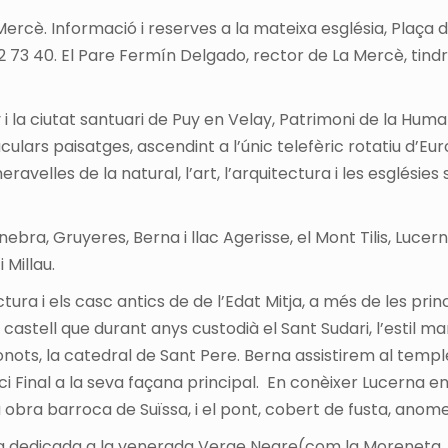
Mercè. Informació i reserves a la mateixa església, Plaça 
52 73 40. El Pare Fermín Delgado, rector de La Mercè, tindrà
y i la ciutat santuari de Puy en Velay, Patrimoni de la Hum
lars paisatges, ascendint a l’únic telefèric rotatiu d’Euro
ravelles de la natural, l’art, l’arquitectura i les esglésies
, Gruyeres, Berna i llac Agerisse, el Mont Tilis, Lucerna
 Millau.
ura i els casc antics de de l’Edat Mitja, a més de les princ
l castell que durant anys custodià el Sant Sudari, l’esti
ugonots, la catedral de Sant Pere. Berna assistirem al tem
i Final a la seva façana principal. En conèixer Lucerna en
obra barroca de Suïssa, i el pont, cobert de fusta, anome
na dedicada a la venerada Verge Negre(com la Moreneta,