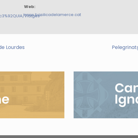
Web:
www.basilicadelamerce.cat
%c3%92QUIA/Viatges-
de Lourdes
Pelegrinat