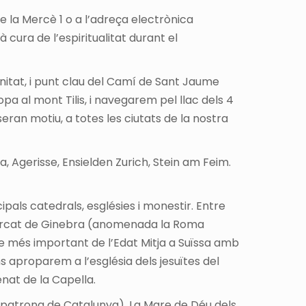
de la Mercè 1 o a l’adreça electrònica
 cura de l’espiritualitat durant el
anitat, i punt clau del Camí de Sant Jaume
pa al mont Tilis, i navegarem pel llac dels 4
 seran motiu, a totes les ciutats de la nostra
, Agerisse, Ensielden Zurich, Stein am Feim.
ipals catedrals, esglésies i monestir. Entre
l marcat de Ginebra (anomenada la Roma
ple més important de l’Edat Mitja a Suïssa amb
s aproparem a l’església dels jesuïtes del
nat de la Capella.
 patrona de Catalunya), La Mare de Déu dels