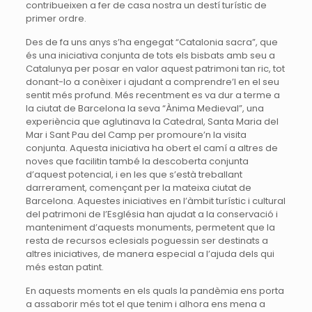
contribueixen a fer de casa nostra un destí turístic de
primer ordre.
Des de fa uns anys s’ha engegat “Catalonia sacra”, que
és una iniciativa conjunta de tots els bisbats amb seu a
Catalunya per posar en valor aquest patrimoni tan ric, tot
donant-lo a conèixer i ajudant a comprendre’l en el seu
sentit més profund. Més recentment es va dur a terme a
la ciutat de Barcelona la seva “Ànima Medieval”, una
experiència que aglutinava la Catedral, Santa Maria del
Mar i Sant Pau del Camp per promoure’n la visita
conjunta. Aquesta iniciativa ha obert el camí a altres de
noves que facilitin també la descoberta conjunta
d’aquest potencial, i en les que s’està treballant
darrerament, començant per la mateixa ciutat de
Barcelona. Aquestes iniciatives en l’àmbit turístic i cultural
del patrimoni de l’Església han ajudat a la conservació i
manteniment d’aquests monuments, permetent que la
resta de recursos eclesials poguessin ser destinats a
altres iniciatives, de manera especial a l’ajuda dels qui
més estan patint.
En aquests moments en els quals la pandèmia ens porta
a assaborir més tot el que tenim i alhora ens mena a