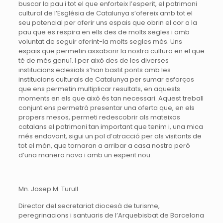
buscar la pau i tot el que enforteix l’esperit, el patrimoni
cultural de l’Església de Catalunya s’ofereix amb tot el
seu potencial per oferir uns espais que obrin el cor a la
pau que es respira en ells des de molts segles i amb
voluntat de seguir oferint-la molts segles més. Uns
espais que permetin assaborir la nostra cultura en el que
té de més genuí. I per això des de les diverses
institucions eclesials s’han bastit ponts amb les
institucions culturals de Catalunya per sumar esforços
que ens permetin multiplicar resultats, en aquests
moments en els que això és tan necessari. Aquest treball
conjunt ens permetrà presentar una oferta que, en els
propers mesos, permeti redescobrir als mateixos
catalans el patrimoni tan important que tenim i, una mica
més endavant, sigui un pol d’atracció per als visitants de
tot el món, que tornaran a arribar a casa nostra però
d’una manera nova i amb un esperit nou.
Mn. Josep M. Turull
Director del secretariat diocesà de turisme,
peregrinacions i santuaris de l’Arquebisbat de Barcelona