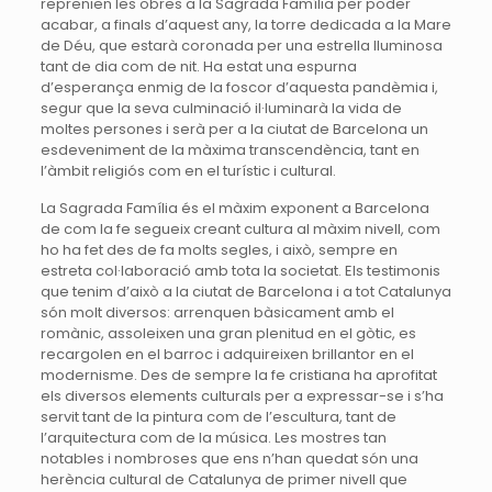
reprenien les obres a la Sagrada Família per poder
acabar, a finals d’aquest any, la torre dedicada a la Mare
de Déu, que estarà coronada per una estrella lluminosa
tant de dia com de nit. Ha estat una espurna
d’esperança enmig de la foscor d’aquesta pandèmia i,
segur que la seva culminació il·luminarà la vida de
moltes persones i serà per a la ciutat de Barcelona un
esdeveniment de la màxima transcendència, tant en
l’àmbit religiós com en el turístic i cultural.
La Sagrada Família és el màxim exponent a Barcelona
de com la fe segueix creant cultura al màxim nivell, com
ho ha fet des de fa molts segles, i això, sempre en
estreta col·laboració amb tota la societat. Els testimonis
que tenim d’això a la ciutat de Barcelona i a tot Catalunya
són molt diversos: arrenquen bàsicament amb el
romànic, assoleixen una gran plenitud en el gòtic, es
recargolen en el barroc i adquireixen brillantor en el
modernisme. Des de sempre la fe cristiana ha aprofitat
els diversos elements culturals per a expressar-se i s’ha
servit tant de la pintura com de l’escultura, tant de
l’arquitectura com de la música. Les mostres tan
notables i nombroses que ens n’han quedat són una
herència cultural de Catalunya de primer nivell que