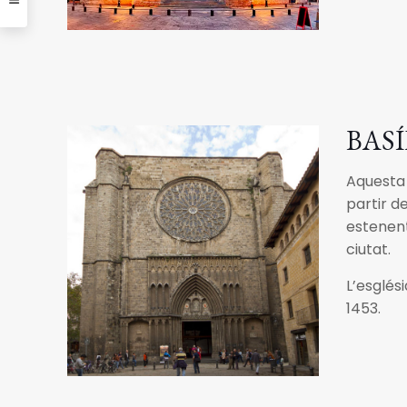
BASÍ
Aquesta 
partir d
estenent
ciutat.
L’esglés
1453.