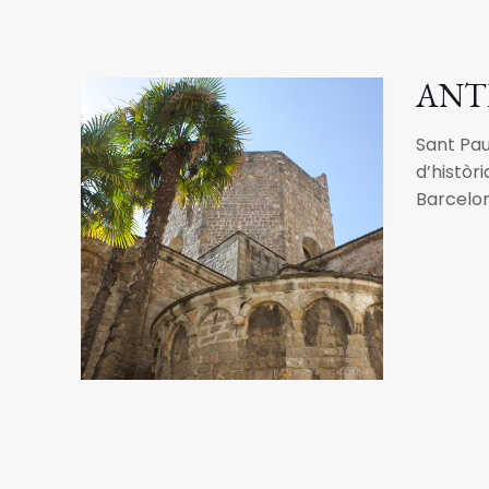
ANT
Sant Pau
d’històr
Barcelon