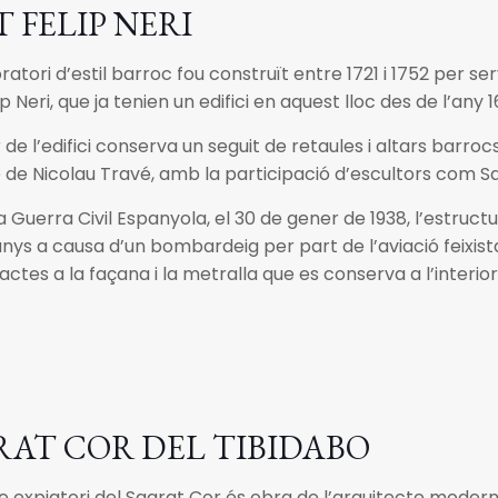
 FELIP NERI
ratori d’estil barroc fou construït entre 1721 i 1752 per s
p Neri, que ja tenien un edifici en aquest lloc des de l’any 1
r de l’edifici conserva un seguit de retaules i altars barro
 de Nicolau Travé, amb la participació d’escultors com Sa
a Guerra Civil Espanyola, el 30 de gener de 1938, l’estruct
nys a causa d’un bombardeig per part de l’aviació feixist
ctes a la façana i la metralla que es conserva a l’interior 
RAT COR DEL TIBIDABO
e expiatori del Sagrat Cor és obra de l’arquitecte mode