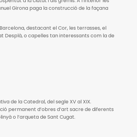
ritat a la ciutat i als gremis. A l’interior les
Manuel Girona paga la construcció de la façana
Barcelona, destacant el Cor, les terrasses, el
at Desplà, o capelles tan interessants com la de
ativa de la Catedral, del segle XV al XIX.
ció permanent d’obres d’art sacre de diferents
linyà o l’arqueta de Sant Cugat.