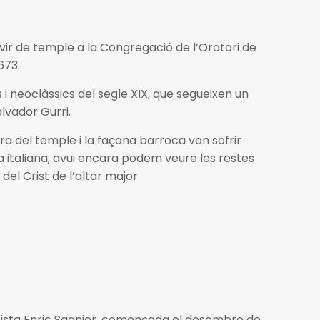
ervir de temple a la Congregació de l’Oratori de
673.
cs i neoclàssics del segle XIX, que segueixen un
lvador Gurri.
ura del temple i la façana barroca van sofrir
a italiana; avui encara podem veure les restes
del Crist de l’altar major.
rnista Enric Sagnier, començada el desembre de