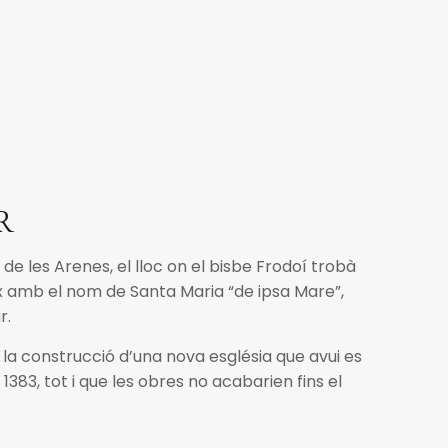
R
 les Arenes, el lloc on el bisbe Frodoí trobà
reix amb el nom de Santa Maria “de ipsa Mare”,
r.
í la construcció d’una nova església que avui es
383, tot i que les obres no acabarien fins el