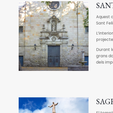
SANT
Aquest o
Sant Feli
L’interio
projecte
Durant l
grans da
dels impa
SAG
El templ