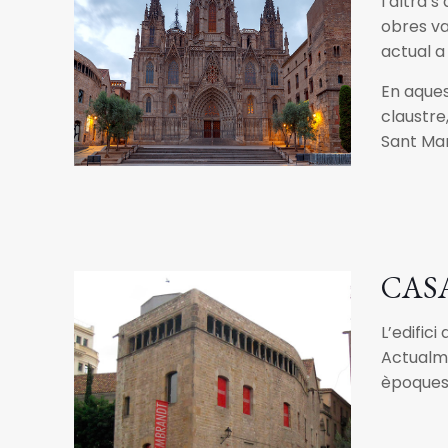
l’altra s
obres va
actual a 
En aques
claustre
Sant Mar
CAS
L’edifici
Actualme
èpoques,