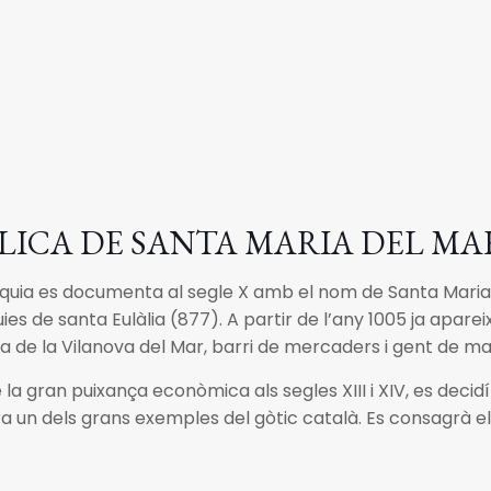
ÍLICA DE SANTA MARIA DEL MA
quia es documenta al segle X amb el nom de Santa Maria de
quies de santa Eulàlia (877). A partir de l’any 1005 ja apa
a de la Vilanova del Mar, barri de mercaders i gent de ma
 la gran puixança econòmica als segles XIII i XIV, es decid
a un dels grans exemples del gòtic català. Es consagrà el 1