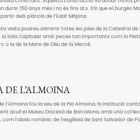
’anava construint. Aquesta construcció va donar molta prospe
n durar 150 anys més i no és fins al s. XIX que el burgès 
partir dels plànols de l’Edat Mitjana.
ta visita podreu admirar totes les joies de la Catedral de 
, la Sala Capitular amb peces tan importants com la Piet
c o la de la Mare de Déu de la Mercè.
A DE L’ALMOINA
 de l’Almoina fou la seu de la Pia Almoina, la institució carit
nt acull el Museu Diocesà de Barcelona, amb una col·lec
 com l’absis romànic de l’església de Sant Salvador de Po