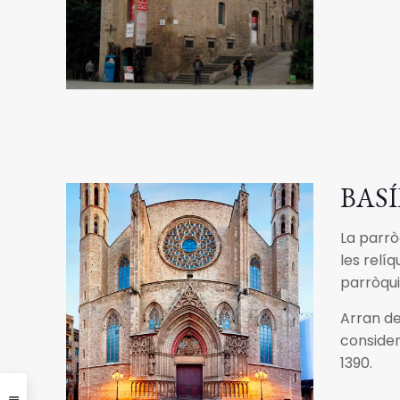
BAS
La parrò
les relí
parròqui
Arran de
consider
1390.