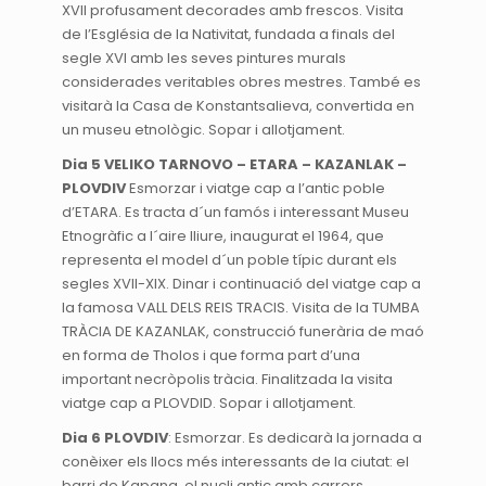
XVII profusament decorades amb frescos. Visita
de l’Església de la Nativitat, fundada a finals del
segle XVI amb les seves pintures murals
considerades veritables obres mestres. També es
visitarà la Casa de Konstantsalieva, convertida en
un museu etnològic. Sopar i allotjament.
Dia 5 VELIKO TARNOVO – ETARA – KAZANLAK –
PLOVDIV
Esmorzar i viatge cap a l’antic poble
d’ETARA. Es tracta d´un famós i interessant Museu
Etnogràfic a l´aire lliure, inaugurat el 1964, que
representa el model d´un poble típic durant els
segles XVII-XIX. Dinar i continuació del viatge cap a
la famosa VALL DELS REIS TRACIS. Visita de la TUMBA
TRÀCIA DE KAZANLAK, construcció funerària de maó
en forma de Tholos i que forma part d’una
important necròpolis tràcia. Finalitzada la visita
viatge cap a PLOVDID. Sopar i allotjament.
Dia 6 PLOVDIV
: Esmorzar. Es dedicarà la jornada a
conèixer els llocs més interessants de la ciutat: el
barri de Kapana, el nucli antic amb carrers