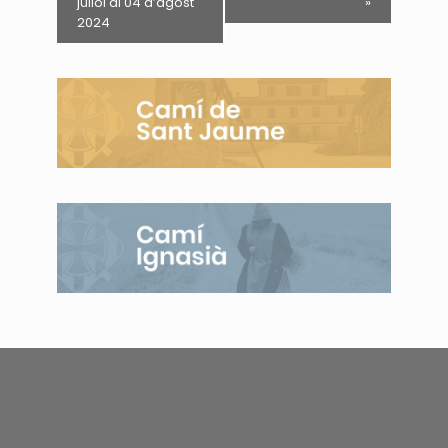
juliol al 04 d’agost
»
2024