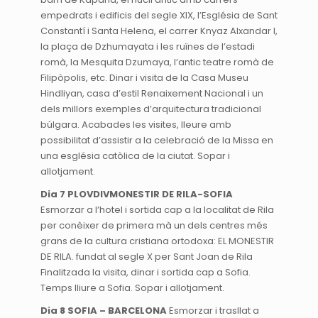
empedrats i edificis del segle XIX, l’Església de Sant
Constantí i Santa Helena, el carrer Knyaz Alxandar I,
la plaça de Dzhumayata i les ruïnes de l’estadi
romà, la Mesquita Dzumaya, l’antic teatre romà de
Filipòpolis, etc. Dinar i visita de la Casa Museu
Hindliyan, casa d’estil Renaixement Nacional i un
dels millors exemples d’arquitectura tradicional
búlgara. Acabades les visites, lleure amb
possibilitat d’assistir a la celebració de la Missa en
una església catòlica de la ciutat. Sopar i
allotjament.
Dia 7 PLOVDIVMONESTIR DE RILA-SOFIA
Esmorzar a l’hotel i sortida cap a la localitat de Rila
per conèixer de primera mà un dels centres més
grans de la cultura cristiana ortodoxa: EL MONESTIR
DE RILA. fundat al segle X per Sant Joan de Rila
Finalitzada la visita, dinar i sortida cap a Sofia.
Temps lliure a Sofia. Sopar i allotjament.
Dia 8 SOFIA – BARCELONA
Esmorzar i trasllat a