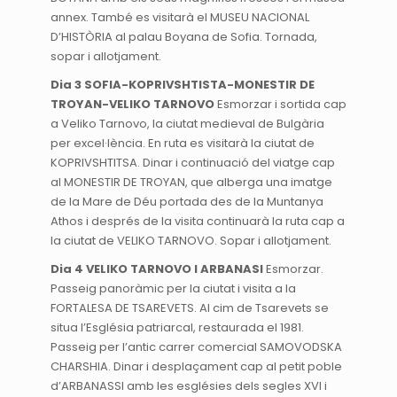
annex. També es visitarà el MUSEU NACIONAL
D’HISTÒRIA al palau Boyana de Sofia. Tornada,
sopar i allotjament.
Dia 3 SOFIA-KOPRIVSHTISTA-MONESTIR DE
TROYAN-VELIKO TARNOVO
Esmorzar i sortida cap
a Veliko Tarnovo, la ciutat medieval de Bulgària
per excel·lència. En ruta es visitarà la ciutat de
KOPRIVSHTITSA. Dinar i continuació del viatge cap
al MONESTIR DE TROYAN, que alberga una imatge
de la Mare de Déu portada des de la Muntanya
Athos i després de la visita continuarà la ruta cap a
la ciutat de VELIKO TARNOVO. Sopar i allotjament.
Dia 4 VELIKO TARNOVO I ARBANASI
Esmorzar.
Passeig panoràmic per la ciutat i visita a la
FORTALESA DE TSAREVETS. Al cim de Tsarevets se
situa l’Església patriarcal, restaurada el 1981.
Passeig per l’antic carrer comercial SAMOVODSKA
CHARSHIA. Dinar i desplaçament cap al petit poble
d’ARBANASSI amb les esglésies dels segles XVI i