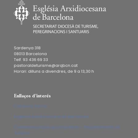
Sardenya 318
08013 Barcelona
Telf. 93 436 69 33
pastoraldeturisme@arqbcn.cat
Horari: dilluns a divendres, de 9 a 13,30 h
Enllaços d’interés
Catalonia Sacra
Església Arxidiocesana de Barcelona
Conferencia Episcopal Española – Departamento de
Turismo