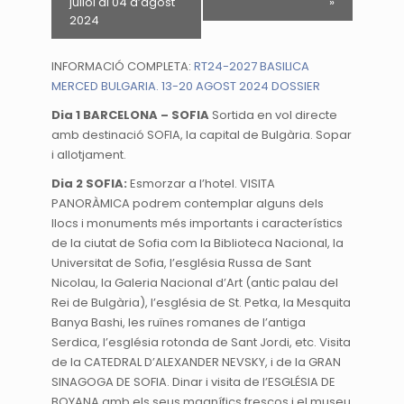
juliol al 04 d’agost
»
2024
INFORMACIÓ COMPLETA:
RT24-2027 BASILICA
MERCED BULGARIA. 13-20 AGOST 2024 DOSSIER
Dia 1 BARCELONA – SOFIA
Sortida en vol directe
amb destinació SOFIA, la capital de Bulgària. Sopar
i allotjament.
Dia 2 SOFIA:
Esmorzar a l’hotel. VISITA
PANORÀMICA podrem contemplar alguns dels
llocs i monuments més importants i característics
de la ciutat de Sofia com la Biblioteca Nacional, la
Universitat de Sofia, l’església Russa de Sant
Nicolau, la Galeria Nacional d’Art (antic palau del
Rei de Bulgària), l’església de St. Petka, la Mesquita
Banya Bashi, les ruïnes romanes de l’antiga
Serdica, l’església rotonda de Sant Jordi, etc. Visita
de la CATEDRAL D’ALEXANDER NEVSKY, i de la GRAN
SINAGOGA DE SOFIA. Dinar i visita de l’ESGLÉSIA DE
BOYANA amb els seus magnífics frescos i el museu