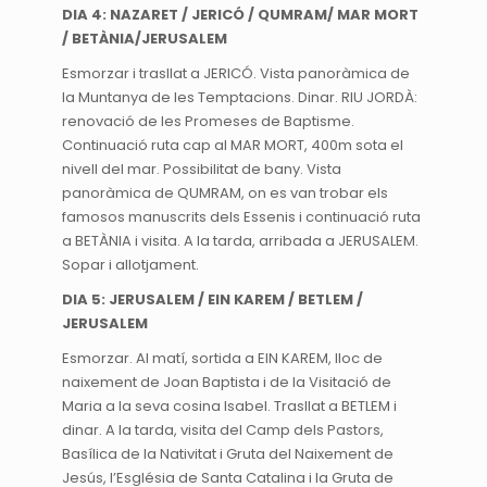
DIA 4: NAZARET / JERICÓ / QUMRAM/ MAR MORT
/ BETÀNIA/JERUSALEM
Esmorzar i trasllat a JERICÓ. Vista panoràmica de
la Muntanya de les Temptacions. Dinar. RIU JORDÀ:
renovació de les Promeses de Baptisme.
Continuació ruta cap al MAR MORT, 400m sota el
nivell del mar. Possibilitat de bany. Vista
panoràmica de QUMRAM, on es van trobar els
famosos manuscrits dels Essenis i continuació ruta
a BETÀNIA i visita. A la tarda, arribada a JERUSALEM.
Sopar i allotjament.
DIA 5: JERUSALEM / EIN KAREM / BETLEM /
JERUSALEM
Esmorzar. Al matí, sortida a EIN KAREM, lloc de
naixement de Joan Baptista i de la Visitació de
Maria a la seva cosina Isabel. Trasllat a BETLEM i
dinar. A la tarda, visita del Camp dels Pastors,
Basílica de la Nativitat i Gruta del Naixement de
Jesús, l’Església de Santa Catalina i la Gruta de