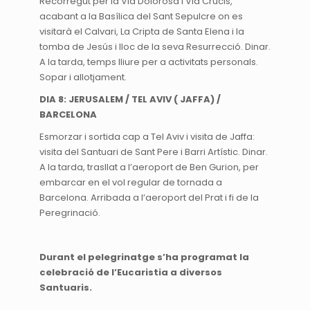
Recorregut per la Via Dolorosa i Via Crucis,
acabant a la Basílica del Sant Sepulcre on es
visitarà el Calvari, La Cripta de Santa Elena i la
tomba de Jesús i lloc de la seva Resurrecció. Dinar.
A la tarda, temps lliure per a activitats personals.
Sopar i allotjament.
DIA 8: JERUSALEM / TEL AVIV ( JAFFA) /
BARCELONA
Esmorzar i sortida cap a Tel Aviv i visita de Jaffa:
visita del Santuari de Sant Pere i Barri Artístic. Dinar.
A la tarda, trasllat a l’aeroport de Ben Gurion, per
embarcar en el vol regular de tornada a
Barcelona. Arribada a l’aeroport del Prat i fi de la
Peregrinació.
Durant el pelegrinatge s’ha programat la
celebració de l’Eucaristia a diversos
Santuaris.