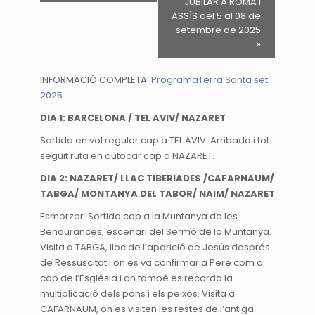
JUBILAR A ROMA i
ASSÍS del 5 al 08 de
setembre de 2025
»
INFORMACIÓ COMPLETA:
ProgramaTerra Santa set
2025
DIA 1: BARCELONA / TEL AVIV/ NAZARET
Sortida en vol regular cap a TEL AVIV. Arribada i tot
seguit ruta en autocar cap a NAZARET.
DIA 2: NAZARET/ LLAC TIBERIADES /CAFARNAUM/
TABGA/ MONTANYA DEL TABOR/ NAIM/ NAZARET
Esmorzar. Sortida cap a la Muntanya de les
Benaurances, escenari del Sermó de la Muntanya.
Visita a TABGA, lloc de l’aparició de Jesús després
de Ressuscitat i on es va confirmar a Pere com a
cap de l’Església i on també es recorda la
multiplicació dels pans i els peixos. Visita a
CAFARNAUM, on es visiten les restes de l’antiga