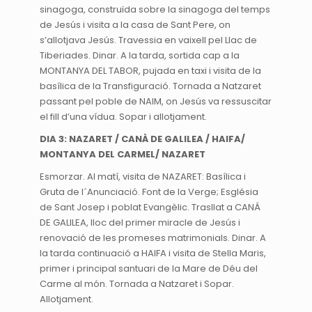
sinagoga, construïda sobre la sinagoga del temps
de Jesús i visita a la casa de Sant Pere, on
s’allotjava Jesús. Travessia en vaixell pel Llac de
Tiberiades. Dinar. A la tarda, sortida cap a la
MONTANYA DEL TABOR, pujada en taxi i visita de la
basílica de la Transfiguració. Tornada a Natzaret
passant pel poble de NAIM, on Jesús va ressuscitar
el fill d’una vídua. Sopar i allotjament.
DIA 3: NAZARET / CANÀ DE GALILEA / HAIFA/
MONTANYA DEL CARMEL/ NAZARET
Esmorzar. Al matí, visita de NAZARET: Basílica i
Gruta de l´Anunciació. Font de la Verge; Església
de Sant Josep i poblat Evangèlic. Trasllat a CANÁ
DE GALILEA, lloc del primer miracle de Jesús i
renovació de les promeses matrimonials. Dinar. A
la tarda continuació a HAIFA i visita de Stella Maris,
primer i principal santuari de la Mare de Déu del
Carme al món. Tornada a Natzaret i Sopar.
Allotjament.