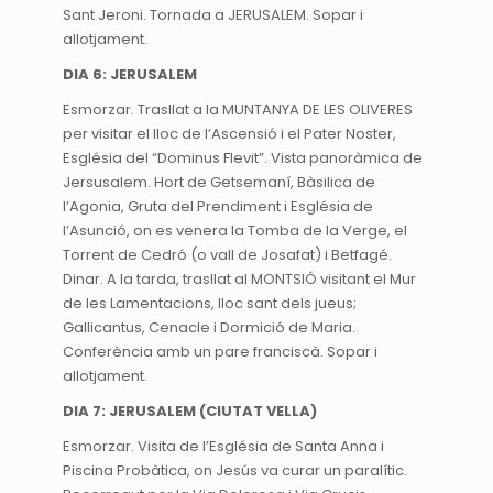
Sant Jeroni. Tornada a JERUSALEM. Sopar i
allotjament.
DIA 6: JERUSALEM
Esmorzar. Trasllat a la MUNTANYA DE LES OLIVERES
per visitar el lloc de l’Ascensió i el Pater Noster,
Església del “Dominus Flevit”. Vista panoràmica de
Jersusalem. Hort de Getsemaní, Bàsilica de
l’Agonia, Gruta del Prendiment i Església de
l’Asunció, on es venera la Tomba de la Verge, el
Torrent de Cedró (o vall de Josafat) i Betfagé.
Dinar. A la tarda, trasllat al MONTSIÓ visitant el Mur
de les Lamentacions, lloc sant dels jueus;
Gallicantus, Cenacle i Dormició de Maria.
Conferència amb un pare franciscà. Sopar i
allotjament.
DIA 7: JERUSALEM (CIUTAT VELLA)
Esmorzar. Visita de l’Església de Santa Anna i
Piscina Probàtica, on Jesús va curar un paralític.