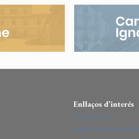
Enllaços d’interés
Catalonia Sacra
Església Arxidiocesana de 