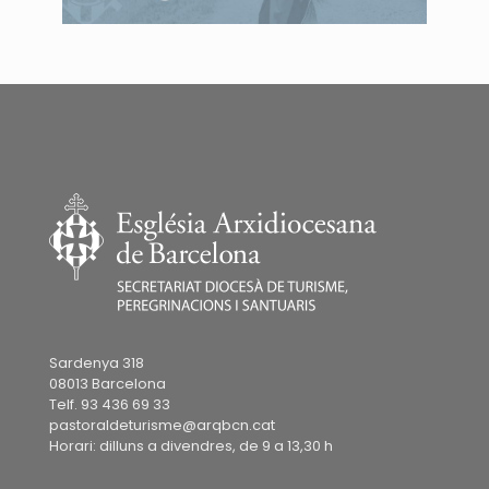
Sardenya 318
08013 Barcelona
Telf. 93 436 69 33
pastoraldeturisme@arqbcn.cat
Horari: dilluns a divendres, de 9 a 13,30 h