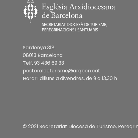
Sardenya 318
08013 Barcelona
Telf. 93 436 69 33
pastoraldeturisme@arqbcn.cat
Horari: dilluns a divendres, de 9 a 13,30 h
© 2021 Secretariat Diocesà de Turisme, Peregrin