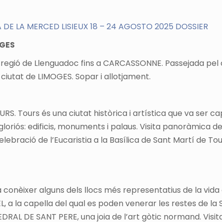
 DE LA MERCED LISIEUX 18 – 24 AGOSTO 2025 DOSSIER
OGES
a regió de Llenguadoc fins a CARCASSONNE. Passejada pel 
a ciutat de LIMOGES. Sopar i allotjament.
RS. Tours és una ciutat històrica i artística que va ser cap
oriós: edificis, monuments i palaus. Visita panoràmica de 
Celebració de l’Eucaristia a la Basílica de Sant Martí de 
a conèixer alguns dels llocs més representatius de la vida 
 la capella del qual es poden venerar les restes de la San
RAL DE SANT PERE, una joia de l’art gòtic normand. Visita