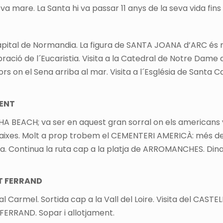
va mare. La Santa hi va passar 11 anys de la seva vida fins
apital de Normandia. La figura de SANTA JOANA d’ARC és mo
bració de l´Eucaristia. Visita a la Catedral de Notre Dame
 on el Sena arriba al mar. Visita a l´Església de Santa C
MENT
HA BEACH; va ser en aquest gran sorral on els americans
 baixes. Molt a prop trobem el CEMENTERI AMERICÀ: més d
la. Continua la ruta cap a la platja de ARROMANCHES. Dinar
T FERRAND
 al Carmel. Sortida cap a la Vall del Loire. Visita del CA
FERRAND. Sopar i allotjament.