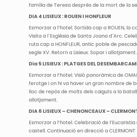
família de Teresa després de la mort de la se
DIA 4 LISIEUX : ROUEN I HONFLEUR
Esmorzar a l’hotel. Sortida cap a ROUEN, la c
Visita a l´Església de Santa Joana d´Arc. Cele
ruta cap a HONFLEUR, antic poble de pescadors
segle XV. Retorn a Lisieux. Sopar i allotjament.
Dia 5 LISIEUX : PLATGES DEL DESEMBARCA
Esmorzar a l’hotel. Visió panoràmica de OMA
ferotge i on hi va haver un gran nombre de
lloc de repòs de molts dels caiguts a la batal
allotjament.
DIA 6 LISIEUX – CHENONCEAUX – CLERMON
Esmorzar a l’hotel. Celebració de l’Eucaristia
castell. Continuació en direcció a CLERMONT 