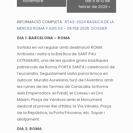
novembre
del 4 al 10 de
febrer de 2025
»
INFORMACIÓ COMPLETA:
RT43-2024 BASILICA DE LA
MERCED ROMA Y ASIS 03 – 06 FEB 2025. DOSSIER
DIA 1: BARCELONA – ROMA
Sortida en vol regular amb destinació ROMA.
Arribada i visita a la Basílica de SANT PAU
EXTRAMURS, una de les quatre grans basíliques
patriarcals de Roma, PORTA SANTA i celebració de
l’eucaristia. Seguidament visita panoràmica en
autocar: Muralla Aureliana; turó de l’Aventino amb
les ruïnes de les Termes de Caracalla; la Roma
dels Emperadors: el Palatí, el Coliseu i el Circ
Màxim; Plaça de Venècia amb el Monument
dedicat al primer Rei d’Itàlia; la Via Vèneto; Plaça
de la República, la Porta Pinciana, etc. Sopar i
allotjament.
DIA 2: ROMA