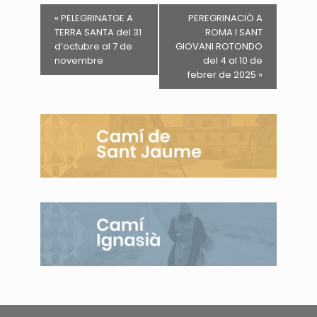
«
PELEGRINATGE A
PEREGRINACIÓ A
TERRA SANTA del 31
ROMA I SANT
d’octubre al 7 de
GIOVANI ROTONDO
novembre
del 4 al 10 de
febrer de 2025
»