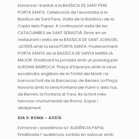
Esmorzar i trasllat a la BASÍLICA DE SANT PERE.
PORTA SANTA. Celebració de l’eucaristia a la
Basílica de Sant Pere, Visita de la Basílica i de la
Cripta dels Papes. A continuació visita de les
CATACUMBES de SANT SEBASTIÀ. Dinar en un
restaurant i visita de la BASÍLICA DE SANT JOAN DEL
LATERÀ amb la seva PORTA SANTA. Posteriorment
PORTA SANTA de la BASÍLICA DE SANTA MARIA LA
MAJOR. Finalitzarà la jornada amb un passeig per
la ROMA BARROCA: Plaça d’Espanya amb la seva
escalinata; església de la Trinità dei Monti i la
barroca Font de la Barcaccia, de Bernini; La Plaça
Navona amb la seva Fontana dei Fuimi o dels rius,
de Bernini; la Fontana di Trevi, és la font més
famosa i monumental de Roma. Sopar i
allotjament.
DIA 3: ROMA – ASSÍS
Esmorzar i assistència a l’ AUDIÈNCIA PAPAL
Finalitzada l’ audiència, sortida en autocar amb