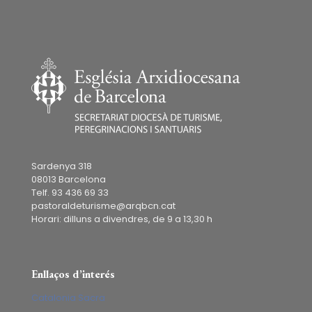
Sardenya 318
08013 Barcelona
Telf. 93 436 69 33
pastoraldeturisme@arqbcn.cat
Horari: dilluns a divendres, de 9 a 13,30 h
Enllaços d’interés
Catalonia Sacra