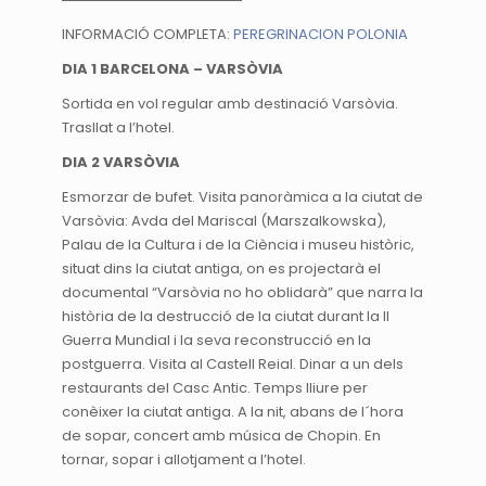
INFORMACIÓ COMPLETA:
PEREGRINACION POLONIA
DIA 1 BARCELONA – VARSÒVIA
Sortida en vol regular amb destinació Varsòvia.
Trasllat a l’hotel.
DIA 2 VARSÒVIA
Esmorzar de bufet. Visita panoràmica a la ciutat de
Varsòvia: Avda del Mariscal (Marszalkowska),
Palau de la Cultura i de la Ciència i museu històric,
situat dins la ciutat antiga, on es projectarà el
documental “Varsòvia no ho oblidarà” que narra la
història de la destrucció de la ciutat durant la II
Guerra Mundial i la seva reconstrucció en la
postguerra. Visita al Castell Reial. Dinar a un dels
restaurants del Casc Antic. Temps lliure per
conèixer la ciutat antiga. A la nit, abans de l´hora
de sopar, concert amb música de Chopin. En
tornar, sopar i allotjament a l’hotel.