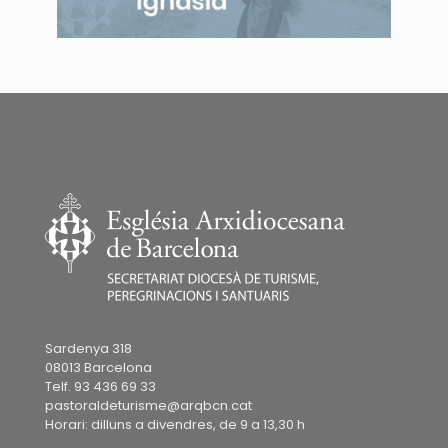
Sardenya 318
08013 Barcelona
Telf. 93 436 69 33
pastoraldeturisme@arqbcn.cat
Horari: dilluns a divendres, de 9 a 13,30 h