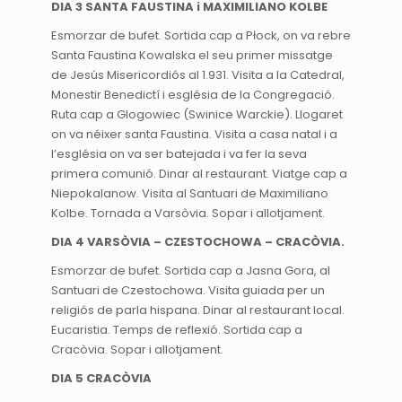
DIA 3 SANTA FAUSTINA i MAXIMILIANO KOLBE
Esmorzar de bufet. Sortida cap a Płock, on va rebre
Santa Faustina Kowalska el seu primer missatge
de Jesús Misericordiós al 1.931. Visita a la Catedral,
Monestir Benedictí i església de la Congregació.
Ruta cap a Glogowiec (Swinice Warckie). Llogaret
on va néixer santa Faustina. Visita a casa natal i a
l’església on va ser batejada i va fer la seva
primera comunió. Dinar al restaurant. Viatge cap a
Niepokalanow. Visita al Santuari de Maximiliano
Kolbe. Tornada a Varsòvia. Sopar i allotjament.
DIA 4 VARSÒVIA – CZESTOCHOWA – CRACÒVIA.
Esmorzar de bufet. Sortida cap a Jasna Gora, al
Santuari de Czestochowa. Visita guiada per un
religiós de parla hispana. Dinar al restaurant local.
Eucaristia. Temps de reflexió. Sortida cap a
Cracòvia. Sopar i allotjament.
DIA 5 CRACÒVIA