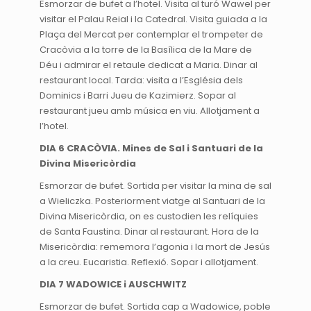
Esmorzar de bufet a l’hotel. Visita al turó Wawel per
visitar el Palau Reial i la Catedral. Visita guiada a la
Plaça del Mercat per contemplar el trompeter de
Cracòvia a la torre de la Basílica de la Mare de
Déu i admirar el retaule dedicat a Maria. Dinar al
restaurant local. Tarda: visita a l’Església dels
Dominics i Barri Jueu de Kazimierz. Sopar al
restaurant jueu amb música en viu. Allotjament a
l’hotel.
DIA 6 CRACÒVIA. Mines de Sal i Santuari de la
Divina Misericòrdia
Esmorzar de bufet. Sortida per visitar la mina de sal
a Wieliczka. Posteriorment viatge al Santuari de la
Divina Misericòrdia, on es custodien les relíquies
de Santa Faustina. Dinar al restaurant. Hora de la
Misericòrdia: rememora l’agonia i la mort de Jesús
a la creu. Eucaristia. Reflexió. Sopar i allotjament.
DIA 7 WADOWICE i AUSCHWITZ
Esmorzar de bufet. Sortida cap a Wadowice, poble