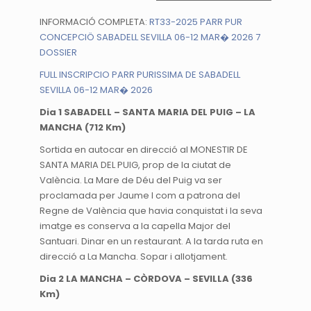
INFORMACIÓ COMPLETA:
RT33-2025 PARR PUR
CONCEPCIÖ SABADELL SEVILLA 06-12 MAR� 2026 7
DOSSIER
FULL INSCRIPCIO PARR PURISSIMA DE SABADELL
SEVILLA 06-12 MAR� 2026
Dia 1 SABADELL – SANTA MARIA DEL PUIG – LA
MANCHA (712 Km)
Sortida en autocar en direcció al MONESTIR DE
SANTA MARIA DEL PUIG, prop de la ciutat de
València. La Mare de Déu del Puig va ser
proclamada per Jaume I com a patrona del
Regne de València que havia conquistat i la seva
imatge es conserva a la capella Major del
Santuari. Dinar en un restaurant. A la tarda ruta en
direcció a La Mancha. Sopar i allotjament.
Dia 2 LA MANCHA – CÒRDOVA – SEVILLA (336
Km)