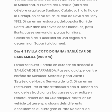
la Macarena, al Puente del Alamillo (obra del
cèlebre arquitecte Santiago Calatrava) i a la Illa de
la Cartuja, on es va situar la Expo de Sevilla de l’any
1992. Dinar en un restaurant del popular Barri de
Santa Cruz amb les seves cases blanques, patis
florits, cases senyorials i palaus familiars.
Celebració de l’Eucaristia en una església a
determinar. Sopar i allotjament.
Dia 4 SEVILLA COTO DOÑANA i SANLÚCAR DE
BARRAMEDA (200 Km)
Esmorzar bufet. Sortida en autocar en direcció a
SANLÚCAR DE BARRAMEDA. Passeig guiat pel centre
històric de Sanlúcar. Mereix la pena visitar l
‘Església de Nostra Senyora de la O. Dinar en un
restaurant. Per la tarda transbord cap a Doñana en
una de les tradicionals barcasses que realitzen
l’encreuament del riu Guadalquivir. Visita, en un
vehicle tot terreny, a alguns dels diferents
ecosistemes que integren el Parc Nacional de