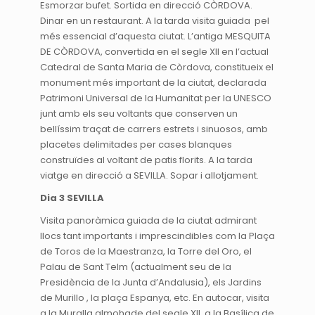
Esmorzar bufet. Sortida en direcció CÒRDOVA.
Dinar en un restaurant. A la tarda visita guiada pel
més essencial d’aquesta ciutat. L’antiga MESQUITA
DE CÒRDOVA, convertida en el segle XII en l’actual
Catedral de Santa Maria de Còrdova, constitueix el
monument més important de la ciutat, declarada
Patrimoni Universal de la Humanitat per la UNESCO
junt amb els seu voltants que conserven un
bellíssim traçat de carrers estrets i sinuosos, amb
placetes delimitades per cases blanques
construïdes al voltant de patis florits. A la tarda
viatge en direcció a SEVILLA. Sopar i allotjament.
Dia 3 SEVILLA
Visita panoràmica guiada de la ciutat admirant
llocs tant importants i imprescindibles com la Plaça
de Toros de la Maestranza, la Torre del Oro, el
Palau de Sant Telm (actualment seu de la
Presidència de la Junta d’Andalusia), els Jardins
de Murillo , la plaça Espanya, etc. En autocar, visita
a la Muralla almohade del segle XII, a la Basílica de