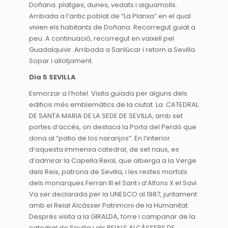
Doñana: platges, dunes, vedats i aiguamolls.
Arribada a l’antic poblat de “La Planxa” en el qual
vivien els habitants de Doñana. Recorregut guiat a
peu. A continuació, recorregut en vaixell pel
Guadalquivir. Arribada a Sanlúcar i retorn a Sevilla.
Sopar i allotjament.
Dia 5 SEVILLA
Esmorzar a l’hotel. Visita guiada per alguns dels
edificis més emblemàtics de la ciutat. La CATEDRAL
DE SANTA MARIA DE LA SEDE DE SEVILLA, amb set
portes d’accés, on destaca la Porta del Perdó que
dona al “patio de los naranjos”. En l’interior
d’aquesta immensa catedral, de set naus, es
d’admirar la Capella Reial, que alberga a la Verge
dels Reis, patrona de Sevilla, i les restes mortals
dels monarques Ferran III el Sant i d’Alfons X el Savi.
Va ser declarada per la UNESCO al 1987, juntament
amb el Reial Alcàsser Patrimoni de la Humanitat.
Després visita a la GIRALDA, torre i campanar de la
catedral de Sevilla i als REIALS ALCÀSSERS DE