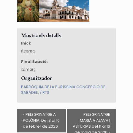
Mostra els detalls
Inici:
6 març
Finalització:
12 març
Organitzador
PARRÒQUIA DE LA PURÍSSIMA CONCEPCIÓ DE
SABADELL / RTS
«
PELEGRINATGE A
PELEGRINATGE
POLÒNIA. Del 3 al 10
MARIÀ A ALAVA I
de febrer de 2026
ASTURIAS del 11 al 16
de maig de 2026
»