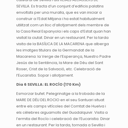
SEVILLA. Es tracta d’un conjunt d’edificis palatins
envoltats per una muralla, que es van iniciar a
construir a l’Edat Mitjana i ha estat habitualment
utilitzat com un lloc d’allotjament dels membre de
la Casa Reial Espanyola i els caps d’Estat quan han
visitat la ciutat. Dinar en un restaurant. Per la tarda
visita de la BASÍLICA DE LA MACARENA que alberga
les imatges titulars de la Germandat de la
Macarena: la Verge de l’Esperança, Nuestro Padre
Jesús de la Senténcia, la Mare de Déu del Sant
Roser, Crist de la Salvació, etc. Celebració de
l’Eucaristia. Sopar i allotjament.
Dia 6 SEVILLA: EL ROCÍO (170 Km)
Esmorzar bufet. Pelegrinatge a la trobada de la
MARE DE DÉU DEL ROCIO en el seu Santuari situat
entre els camps vitícoles del Comtat de Huelva i
els cèlebres aiguamolls del Guadalquivir. Visita a
l’ermita del Rocío i celebració de l’Eucaristia. Dinar
en un restaurant. Per la tarda, tornada a Sevilla i