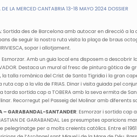
A DE LA MERCED CANTABRIA 13-18 MAYO 2024 DOSSIER
A
: Sortida des de Barcelona amb autocar en direcció a la c
de seguir la nostra ruta visita la plaça de braus octogo
BRIVIESCA, sopar i allotjament.
: Esmorzar. Amb un guia local ens disposem a descobrir la 
DOR. Destaca un mural al fresc de pintura gòtica de gran 
 la talla romànica del Crist de Santa Tigridia i la gran c
ruta cap a la vila de FRIAS. Dinar i visita guiada pel conjun
la tarda sortida cap a TOBERA amb la seva ermita de Santa
linar. Recorregut pel Passeig del Molinar amb diferents sa
UERA – GARABANDAL-SANTANDER
: Esmorzar i sortida cap 
 SEBASTIAN DE GARABANDAL. Les presumptes aparicions mar
pelegrinatge per a molts creients catòlics. Entre el 1961 
ricions de l’Arcàngel sant Miquel i de la Mare de Déu. Passe