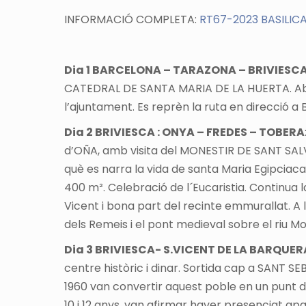
INFORMACIÓ COMPLETA:
RT67-2023 BASILIC
Dia 1 BARCELONA – TARAZONA – BRIVIESC
CATEDRAL DE SANTA MARIA DE LA HUERTA. Abans 
l’ajuntament. Es reprèn la ruta en direcció a 
Dia 2 BRIVIESCA : ONYA – FREDES – TOBERA
d’OÑA, amb visita del MONESTIR DE SANT SALVA
què es narra la vida de santa Maria Egipciaca,
400 m². Celebració de l´Eucaristia. Continua la 
Vicent i bona part del recinte emmurallat. A 
dels Remeis i el pont medieval sobre el riu Mo
Dia 3 BRIVIESCA- S.VICENT DE LA BARQ
centre històric i dinar. Sortida cap a SANT
1960 van convertir aquest poble en un punt de 
10 i 12 anys, van afirmar haver presenciat apa