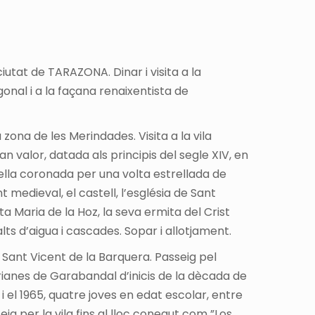
iutat de TARAZONA. Dinar i visita a la
nal i a la façana renaixentista de
zona de les Merindades. Visita a la vila
valor, datada als principis del segle XIV, en
apella coronada per una volta estrellada de
t medieval, el castell, l’església de Sant
 Maria de la Hoz, la seva ermita del Crist
lts d’aigua i cascades. Sopar i allotjament.
a Sant Vicent de la Barquera. Passeig pel
ianes de Garabandal d’inicis de la dècada de
i el 1965, quatre joves en edat escolar, entre
ig per la vila fins al lloc conegut com ”Los