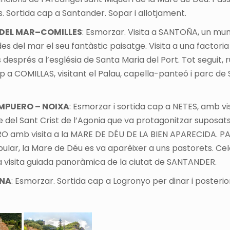
s. Sortida cap a Santander. Sopar i allotjament.
 DEL MAR–COMILLES
: Esmorzar. Visita a SANTOÑA, un mun
es del mar el seu fantàstic paisatge. Visita a una factori
 després a l’església de Santa Maria del Port. Tot seguit, 
cap a COMILLAS, visitant el Palau, capella-panteó i parc d
AMPUERO – NOIXA
: Esmorzar i sortida cap a NETES, amb v
 del Sant Crist de l’Agonia que va protagonitzar suposat
RO amb visita a la MARE DE DÉU DE LA BIEN APARECIDA. P
pular, la Mare de Déu es va aparèixer a uns pastorets. Cele
da visita guiada panoràmica de la ciutat de SANTANDER.
ONA
: Esmorzar. Sortida cap a Logronyo per dinar i posteri