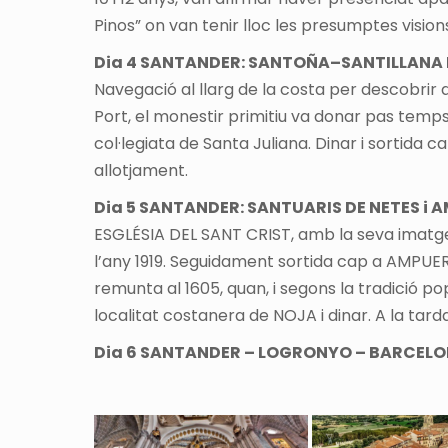
Pinos” on van tenir lloc les presumptes vision
Dia 4 SANTANDER: SANTOÑA–SANTILLANA
Navegació al llarg de la costa per descobrir d
Port, el monestir primitiu va donar pas temps
col·legiata de Santa Juliana. Dinar i sortida 
allotjament.
Dia 5 SANTANDER: SANTUARIS DE NETES i 
ESGLÉSIA DEL SANT CRIST, amb la seva imatge
l’any 1919. Seguidament sortida cap a AMPUE
remunta al 1605, quan, i segons la tradició po
localitat costanera de NOJA i dinar. A la tar
Dia 6 SANTANDER – LOGRONYO – BARCEL